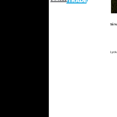
Så hä
Lycka