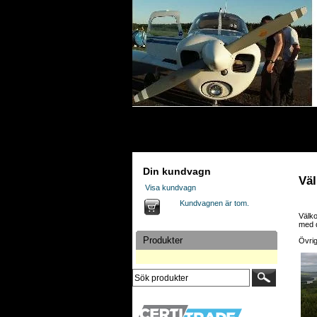
Din kundvagn
Väl
Visa kundvagn
Kundvagnen är tom.
Välko
med d
Produkter
Övrig