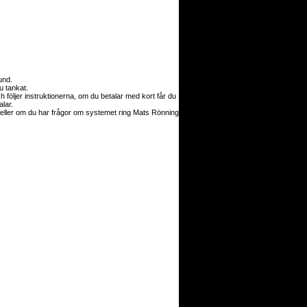
kund.
r du tankat.
 följer instruktionerna, om du betalar med kort får du
alar.
ler om du har frågor om systemet ring Mats Rönning