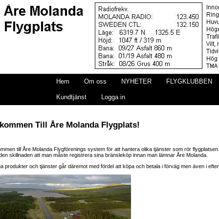
Hem
Om oss
NYHETER
FLYGKLUBBEN
Kundtjänst
Logga in
kommen Till Åre Molanda Flygplats!
mmen till Åre Molanda Flygförenings system för att hantera olika tjänster som rör flygplatsen
en skillnaden att man måste registrera sina bränsleköp innan man lämnar Åre Molanda.
a produkter och tjänster går däremot med fördel att köpa och betala i förväg men även i efte