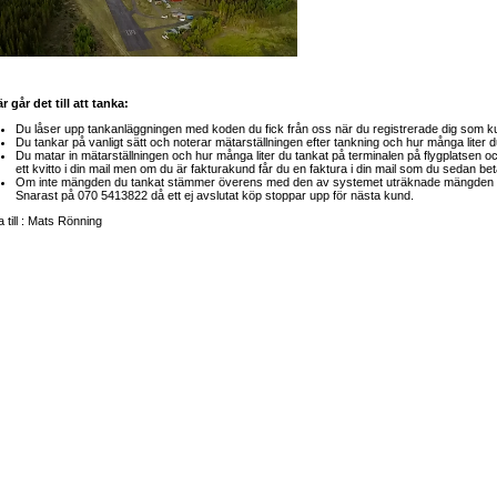
r går det till att tanka:
Du låser upp tankanläggningen med koden du fick från oss när du registrerade dig som 
Du tankar på vanligt sätt och noterar mätarställningen efter tankning och hur många lite
Du matar in mätarställningen och hur många liter du tankat på terminalen på flygplatsen och
ett kvitto i din mail men om du är fakturakund får du en faktura i din mail som du sedan bet
Om inte mängden du tankat stämmer överens med den av systemet uträknade mängden el
Snarast på 070 5413822 då ett ej avslutat köp stoppar upp för nästa kund.
 till : Mats Rönning